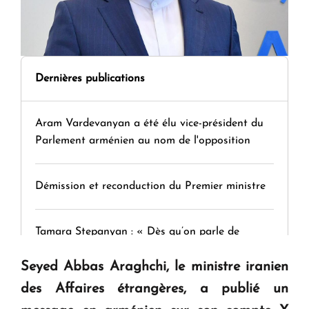
Dernières publications
Aram Vardevanyan a été élu vice-président du
Parlement arménien au nom de l'opposition
Démission et reconduction du Premier ministre
Tamara Stepanyan : « Dès qu’on parle de
guerre, on est tous des perdants »
Seyed Abbas Araghchi, le ministre iranien
des Affaires étrangères, a publié un
" Tant qu'il n'existe pas d'alternative concrète, la