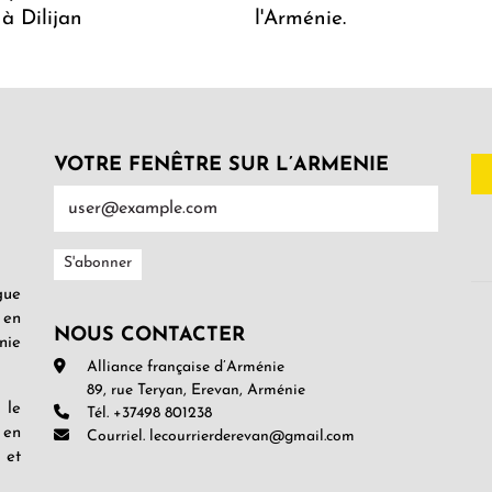
 à Dilijan
l'Arménie.
VOTRE FENÊTRE SUR L’ARMENIE
gue
 en
NOUS CONTACTER
nie
Alliance française d’Arménie
89, rue Teryan, Erevan, Arménie
 le
Tél. +37498 801238
 en
Courriel. lecourrierderevan@gmail.com
 et