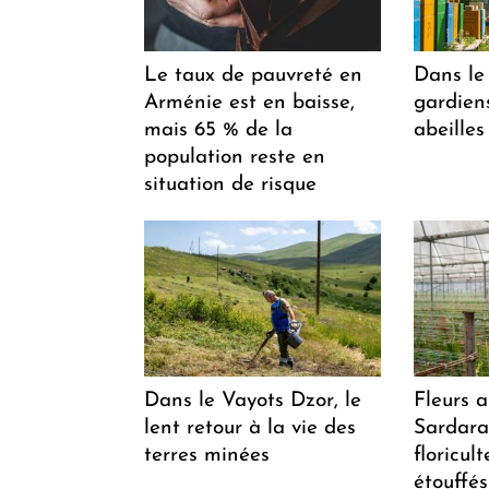
Le taux de pauvreté en
Dans le 
Arménie est en baisse,
gardiens
mais 65 % de la
abeilles
population reste en
situation de risque
Dans le Vayots Dzor, le
Fleurs 
lent retour à la vie des
Sardarap
terres minées
floricul
étouffés