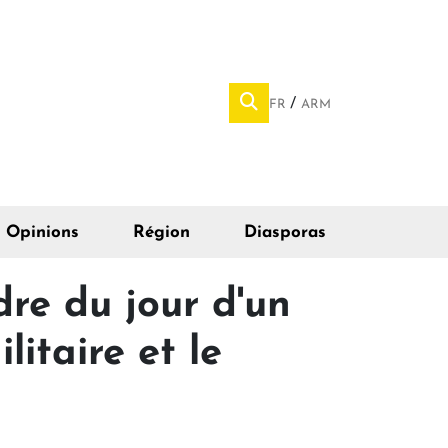
FR
ARM
Opinions
Région
Diasporas
dre du jour d'un
litaire et le