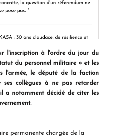
concrète, la question d'un référendum ne
se pose pas. "
KASA : 30 ans d'audace, de résilience et
d'avenir en Arménie
 l'inscription à l'ordre du jour du
tatut du personnel militaire » et les
Le premier hôtel Hyatt Regency
 l'armée, le député de la faction
d'Arménie ouvrira ses portes à Dilijan
 ses collègues à ne pas retarder
é, il a notamment décidé de citer les
uvernement.
aire permanente chargée de la