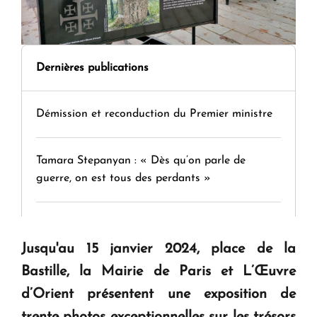
Dernières publications
Démission et reconduction du Premier ministre
Tamara Stepanyan : « Dès qu’on parle de
guerre, on est tous des perdants »
" Tant qu'il n'existe pas d'alternative concrète, la
question d'un référendum ne se pose pas. "
Jusqu'au 15 janvier 2024, place de la
Bastille, la Mairie de Paris et L’Œuvre
KASA : 30 ans d'audace, de résilience et d'avenir
d’Orient présentent une exposition de
en Arménie
trente photos exceptionnelles sur les trésors