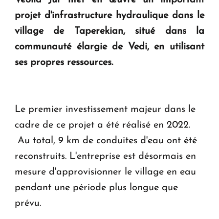
Veolia Jur met en œuvre un important
" Tant qu'il n'existe pas d'alternative concrète, la
projet d'infrastructure hydraulique dans le
question d'un référendum ne se pose pas. "
village de Taperekian, situé dans la
communauté élargie de Vedi, en utilisant
KASA : 30 ans d'audace, de résilience et d'avenir
en Arménie
ses propres ressources.
Le premier investissement majeur dans le
cadre de ce projet a été réalisé en 2022.
Au total, 9 km de conduites d'eau ont été
reconstruits. L'entreprise est désormais en
mesure d'approvisionner le village en eau
pendant une période plus longue que
prévu.