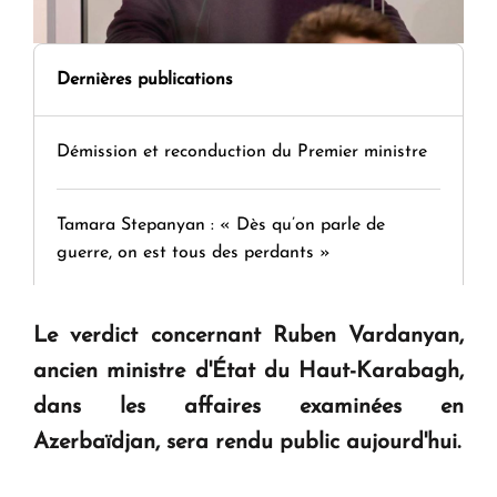
Dernières publications
Démission et reconduction du Premier ministre
Tamara Stepanyan : « Dès qu’on parle de
guerre, on est tous des perdants »
" Tant qu'il n'existe pas d'alternative concrète, la
Le verdict concernant Ruben Vardanyan,
question d'un référendum ne se pose pas. "
ancien ministre d'État du Haut-Karabagh,
dans les affaires examinées en
KASA : 30 ans d'audace, de résilience et d'avenir
Azerbaïdjan, sera rendu public aujourd'hui.
en Arménie