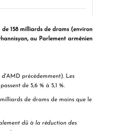
KASA : 30 ans d'audace, de résilience et
d'avenir en Arménie
 de 158 milliards de drams (environ
Hovhannisyan, au Parlement arménien
Le premier hôtel Hyatt Regency
d'Arménie ouvrira ses portes à Dilijan
ions d'AMD précédemment). Les
passent de 5,6 % à 5,1 %.
5 milliards de drams de moins que le
palement dû à la réduction des