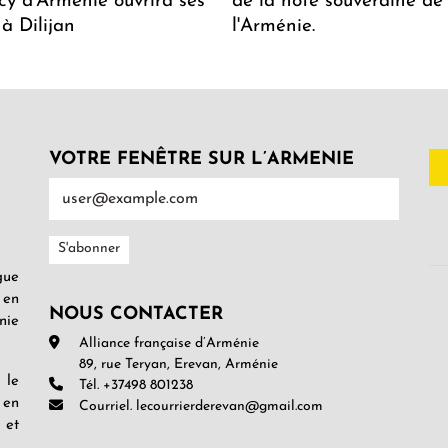
y d'Arménie ouvrira ses
de la note souveraine de
 à Dilijan
l'Arménie.
VOTRE FENÊTRE SUR L’ARMENIE
gue
 en
NOUS CONTACTER
nie
Alliance française d’Arménie
89, rue Teryan, Erevan, Arménie
 le
Tél. +37498 801238
 en
Courriel. lecourrierderevan@gmail.com
 et