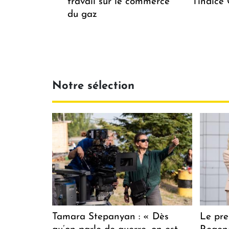
travail sur le commerce
l'indice
du gaz
Notre sélection
Tamara Stepanyan : « Dès
Le pre