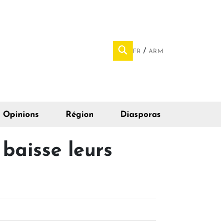
FR
ARM
Opinions
Région
Diasporas
baisse leurs