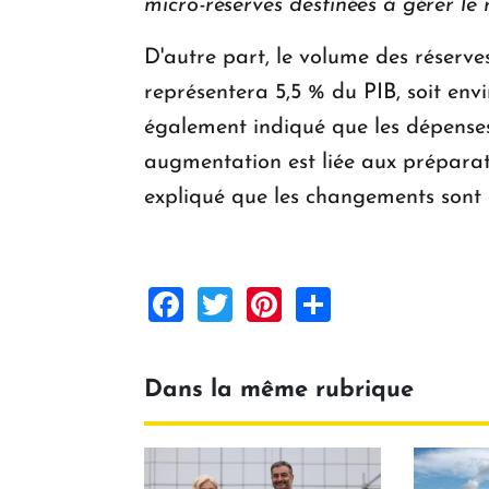
micro-réserves destinées à gérer le
D'autre part, le volume des réserv
représentera 5,5 % du PIB, soit env
également indiqué que les dépenses
augmentation est liée aux préparati
expliqué que les changements sont c
Facebook
Twitter
Pinterest
Share
Dans la même rubrique