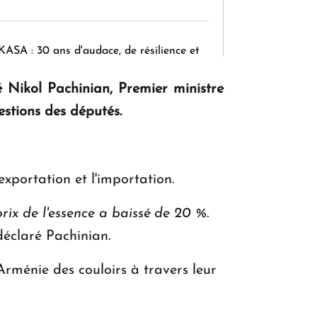
KASA : 30 ans d'audace, de résilience et
d'avenir en Arménie
é Nikol Pachinian, Premier ministre
estions des députés.
Le premier hôtel Hyatt Regency
d'Arménie ouvrira ses portes à Dilijan
exportation et l'importation.
ix de l'essence a baissé de 20 %.
déclaré Pachinian.
Arménie des couloirs à travers leur