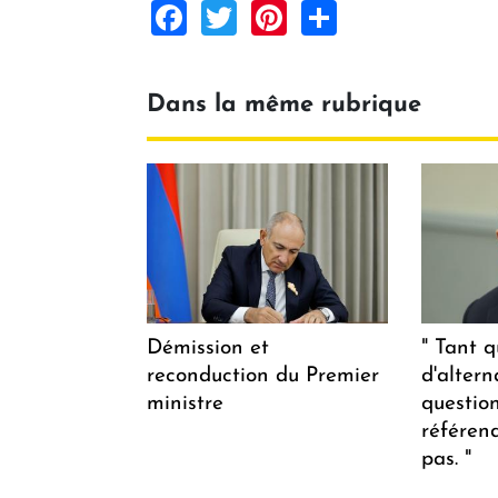
Facebook
Twitter
Pinterest
Share
Dans la même rubrique
Démission et
" Tant q
reconduction du Premier
d'altern
ministre
questio
référen
pas. "