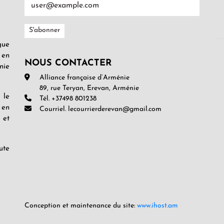
gue
 en
NOUS CONTACTER
nie
Alliance française d’Arménie
89, rue Teryan, Erevan, Arménie
 le
Tél. +37498 801238
 en
Courriel. lecourrierderevan@gmail.com
 et
ute
Conception et maintenance du site:
www.ihost.am