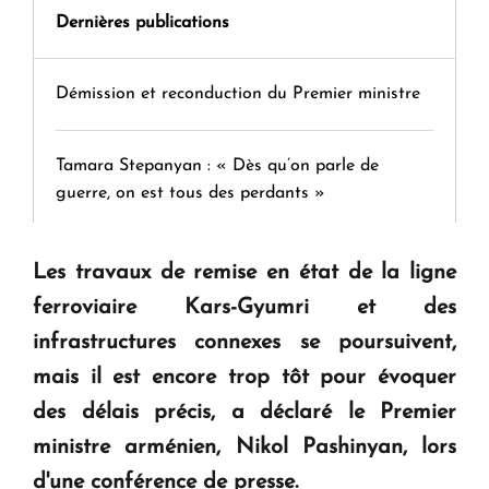
Dernières publications
Démission et reconduction du Premier ministre
Tamara Stepanyan : « Dès qu’on parle de
guerre, on est tous des perdants »
" Tant qu'il n'existe pas d'alternative concrète, la
Les travaux de remise en état de la ligne
question d'un référendum ne se pose pas. "
ferroviaire Kars-Gyumri et des
infrastructures connexes se poursuivent,
KASA : 30 ans d'audace, de résilience et d'avenir
mais il est encore trop tôt pour évoquer
en Arménie
des délais précis, a déclaré le Premier
ministre arménien, Nikol Pashinyan, lors
Le premier hôtel Hyatt Regency d'Arménie
d'une conférence de presse.