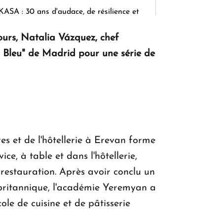
KASA : 30 ans d'audace, de résilience et
d'avenir en Arménie
jours, Natalia Vázquez, chef
on Bleu" de Madrid pour une série de
Le premier hôtel Hyatt Regency
d'Arménie ouvrira ses portes à Dilijan
es et de l'hôtellerie à Erevan forme
ce, à table et dans l'hôtellerie,
 restauration. Après avoir conclu un
 britannique, l'académie Yeremyan a
le de cuisine et de pâtisserie