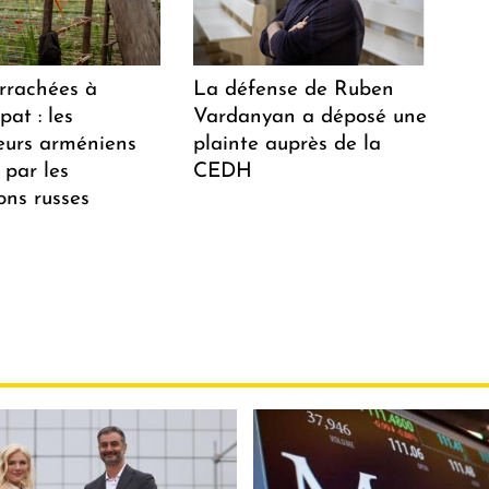
arrachées à
La défense de Ruben
at : les
Vardanyan a déposé une
teurs arméniens
plainte auprès de la
 par les
CEDH
ions russes