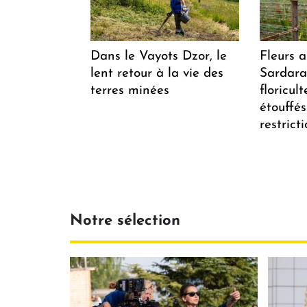
Dans le Vayots Dzor, le
Fleurs 
lent retour à la vie des
Sardarap
terres minées
floricul
étouffés
restrict
Notre sélection