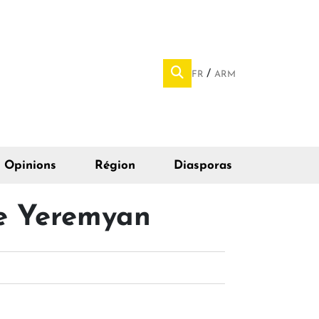
FR
ARM
Opinions
Région
Diasporas
ie Yeremyan