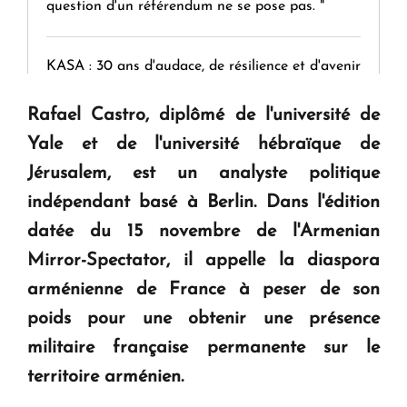
question d'un référendum ne se pose pas. "
KASA : 30 ans d'audace, de résilience et d'avenir
en Arménie
Rafael Castro, diplômé de l'université de
Yale et de l'université hébraïque
de
Le premier hôtel Hyatt Regency d'Arménie
Jérusalem, est un analyste politique
ouvrira ses portes à Dilijan
indépendant basé à Berlin. Dans l'édition
datée du 15 novembre de l'
Armenian
Mirror-Spectator,
il appelle la diaspora
arménienne de France à peser de son
poids pour une obtenir une présence
militaire française permanente sur le
territoire arménien.