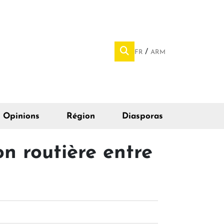
FR
ARM
Opinions
Région
Diasporas
n routière entre