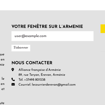
VOTRE FENÊTRE SUR L’ARMENIE
gue
 en
NOUS CONTACTER
nie
Alliance française d’Arménie
89, rue Teryan, Erevan, Arménie
 le
Tél. +37498 801238
 en
Courriel. lecourrierderevan@gmail.com
 et
ute