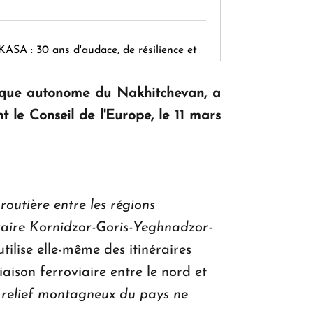
KASA : 30 ans d'audace, de résilience et
d'avenir en Arménie
blique autonome du Nakhitchevan, a
t le Conseil de l'Europe, le 11 mars
Le premier hôtel Hyatt Regency
d'Arménie ouvrira ses portes à Dilijan
routière entre les régions
éraire Kornidzor-Goris-Yeghnadzor-
utilise elle-même des itinéraires
iaison ferroviaire entre le nord et
le relief montagneux du pays ne