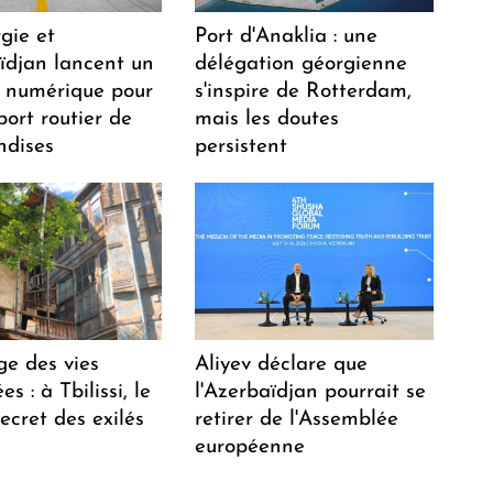
gie et
Port d'Anaklia : une
aïdjan lancent un
délégation géorgienne
 numérique pour
s'inspire de Rotterdam,
port routier de
mais les doutes
dises
persistent
ge des vies
Aliyev déclare que
s : à Tbilissi, le
l'Azerbaïdjan pourrait se
ecret des exilés
retirer de l'Assemblée
européenne