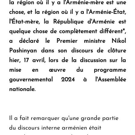
la région où il y a l'Arménie-mère est une
en Arménie
chose, et la région où il y a l'Arménie-État,
l'État-mère, la République d'Arménie est
Le premier hôtel Hyatt Regency d'Arménie
quelque chose de complètement différent",
ouvrira ses portes à Dilijan
a déclaré le Premier ministre Nikol
Pashinyan dans son discours de clôture
hier, 17 avril, lors de la discussion sur la
mise en œuvre du programme
gouvernemental 2024 à l'Assemblée
nationale.
Il a fait remarquer qu'une grande partie
du discours interne arménien était