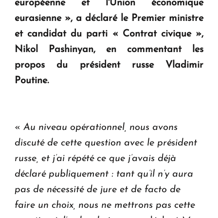
européenne et l'Union économique
en Arménie
eurasienne », a déclaré le Premier ministre
et candidat du parti « Contrat civique »,
Le premier hôtel Hyatt Regency d'Arménie
Nikol Pashinyan, en commentant les
ouvrira ses portes à Dilijan
propos du président russe Vladimir
Poutine.
«
Au niveau opérationnel, nous avons
discuté de cette question avec le président
russe, et j’ai répété ce que j’avais déjà
déclaré publiquement : tant qu’il n’y aura
pas de nécessité de jure et de facto de
faire un choix, nous ne mettrons pas cette