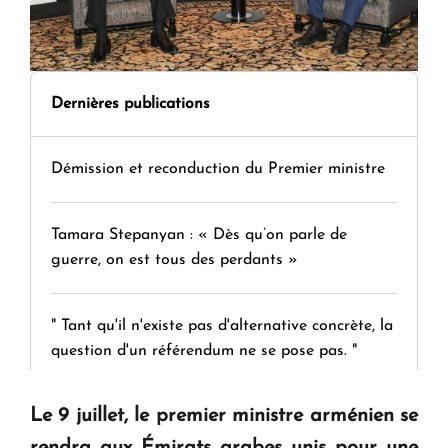
Dernières publications
Démission et reconduction du Premier ministre
Tamara Stepanyan : « Dès qu’on parle de
guerre, on est tous des perdants »
" Tant qu'il n'existe pas d'alternative concrète, la
question d'un référendum ne se pose pas. "
Le 9 juillet, le premier ministre arménien se
KASA : 30 ans d'audace, de résilience et d'avenir
en Arménie