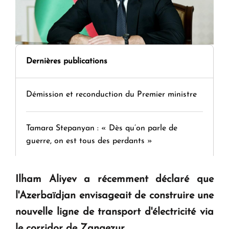
Dernières publications
Démission et reconduction du Premier ministre
Tamara Stepanyan : « Dès qu’on parle de
guerre, on est tous des perdants »
" Tant qu'il n'existe pas d'alternative concrète, la
Ilham Aliyev a récemment déclaré que
question d'un référendum ne se pose pas. "
l'Azerbaïdjan envisageait de construire une
nouvelle ligne de transport d'électricité via
KASA : 30 ans d'audace, de résilience et d'avenir
le corridor de Zangezur.