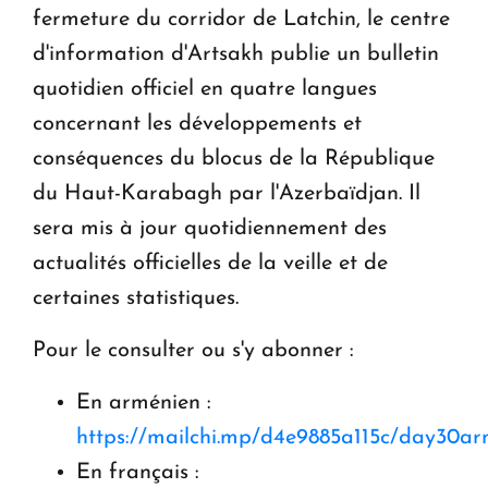
fermeture du corridor de Latchin, le centre
KASA : 30 ans d'audace, de résilience et d'avenir
d'information d'Artsakh publie un bulletin
en Arménie
quotidien officiel en quatre langues
concernant les développements et
Le premier hôtel Hyatt Regency d'Arménie
ouvrira ses portes à Dilijan
conséquences du blocus de la République
du Haut-Karabagh par l'Azerbaïdjan. Il
sera mis à jour quotidiennement des
actualités officielles de la veille et de
certaines statistiques.
Pour le consulter ou s'y abonner :
En arménien :
https://mailchi.mp/d4e9885a115c/day30a
En français :