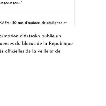
se pose pas. "
KASA : 30 ans d'audace, de résilience et
d'avenir en Arménie
formation d'Artsakh publie un
quences du blocus de la République
Le premier hôtel Hyatt Regency
officielles de la veille et de
d'Arménie ouvrira ses portes à Dilijan