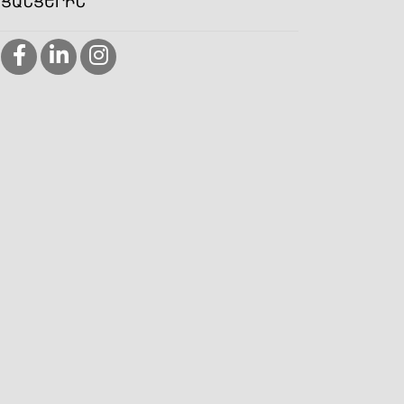
ՑԱՆՑԵՐԻՆ