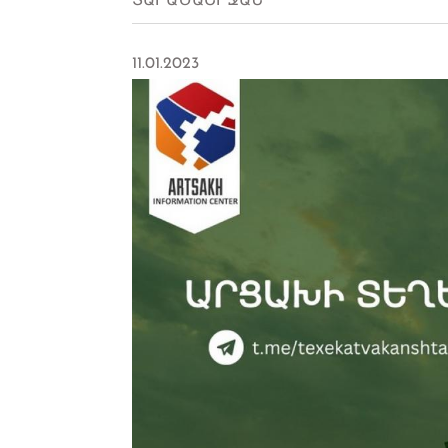
ՏԱՐԱԾԱՇՐՋԱՆ
11.01.2023