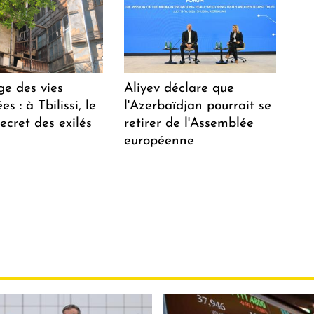
ge des vies
Aliyev déclare que
s : à Tbilissi, le
l'Azerbaïdjan pourrait se
ecret des exilés
retirer de l'Assemblée
européenne