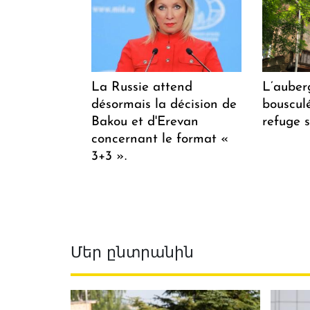
La Russie attend
L’auber
désormais la décision de
bousculée
Bakou et d'Erevan
refuge s
concernant le format «
3+3 ».
Մեր ընտրանին