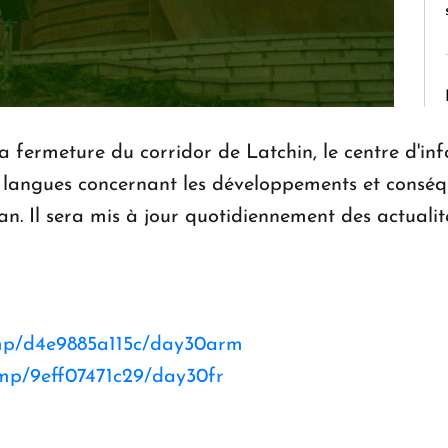
a fermeture du corridor de Latchin, le centre d'in
tre langues concernant les développements et consé
 Il sera mis à jour quotidiennement des actualités 
.mp/d4e9885a115c/day30arm
i.mp/9eff07471c29/day30fr