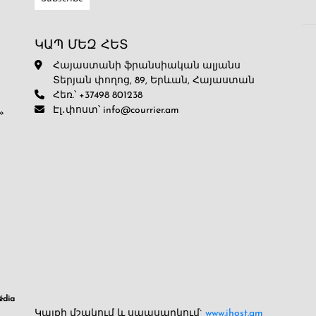
ԿԱՊ ՄԵԶ ՀԵՏ
Հայաստանի ֆրանսիական ալյանս
Տերյան փողոց, 89, Երևան, Հայաստան
Հեռ.՝ +37498 801238
Էլ․փոստ՝ info@courrier.am
»
dia
Կայքի մշակում և սպասարկում`
www.ihost.am