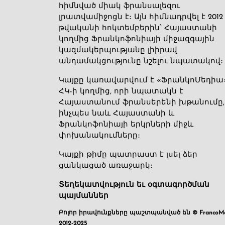
հիմնված միակ ֆրանսալեզու
լրատվամիջոցն է։ Այն հիմնադրվել է 2012
թվականի հոկտեմբերին՝ Հայաստանի
կողմից Ֆրանկոֆոնիայի միջազգային
կազմակերպությանը լիիրավ
անդամակցությունը նշելու նպատակով։
Կայքը կառավարվում է «ՖրանկոՄեդիա
ՀԿ-ի կողմից, որի նպատակն է
Հայաստանում ֆրանսերենի խթանումը,
ինչպես նաև Հայաստանի և
Ֆրանկոֆոնիայի երկրների միջև
փոխանակումները։
Կայքի թիմը պատրաստ է լսել ձեր
ցանկացած առաջարկ։
Տեղեկատվություն եւ օգտագործման
պայմաններ
Բոլոր իրավունքները պաշտպանված են © FrancoMé
2012-2025