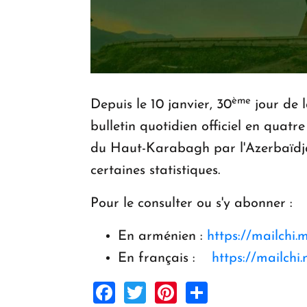
ème
Depuis le 10 janvier, 30
jour de l
bulletin quotidien officiel en qua
du Haut-Karabagh par l'Azerbaïdjan.
certaines statistiques.
Pour le consulter ou s'y abonner :
En arménien :
https://mailchi
En français :
https://mailch
Facebook
Twitter
Pinterest
Share