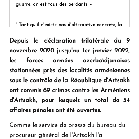
guerre, on est tous des perdants »
" Tant qu'il n'existe pas d'alternative concrète, la
question d'un référendum ne se pose pas. "
Depuis la déclaration trilatérale du 9
novembre 2020 jusqu'au 1er janvier 2022,
KASA : 30 ans d'audace, de résilience et d'avenir
les forces armées azerbaïdjanaises
en Arménie
stationnées près des localités arméniennes
sous le contrôle de la République d'Artsakh
Le premier hôtel Hyatt Regency d'Arménie
ouvrira ses portes à Dilijan
ont commis 69 crimes contre les Arméniens
d'Artsakh, pour lesquels un total de 54
affaires pénales ont été ouvertes.
Comme le service de presse du bureau du
procureur général de l'Artsakh l'a