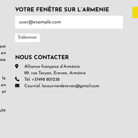
VOTRE FENÊTRE SUR L’ARMENIE
gue
 en
NOUS CONTACTER
nie
Alliance française d’Arménie
89, rue Teryan, Erevan, Arménie
 le
Tél. +37498 801238
 en
Courriel. lecourrierderevan@gmail.com
 et
ute