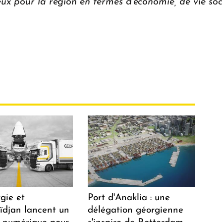
eux pour la région en termes d'économie, de vie soci
gie et
Port d'Anaklia : une
aïdjan lancent un
délégation géorgienne