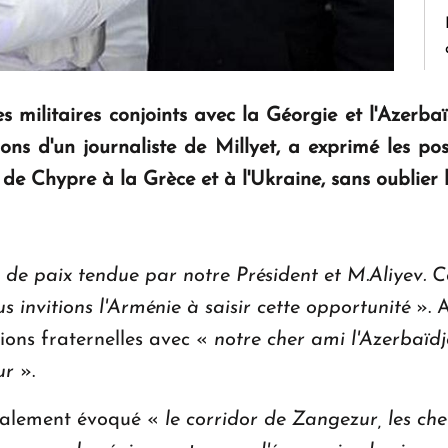
s militaires conjoints avec la Géorgie et l'Azerbaï
ons d'un journaliste de Millyet, a exprimé les po
 de Chypre à la Grèce et à l'Ukraine, sans oublier 
n de paix tendue par notre Président et M.Aliyev. C
us invitions l'Arménie à saisir cette opportunité
». A
tions fraternelles avec «
notre cher ami l'Azerbaïd
ur
».
également évoqué «
le corridor de Zangezur, les che