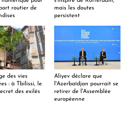
 numérique pour
s'inspire de Rotterdam,
port routier de
mais les doutes
dises
persistent
ge des vies
Aliyev déclare que
s : à Tbilissi, le
l'Azerbaïdjan pourrait se
ecret des exilés
retirer de l'Assemblée
européenne