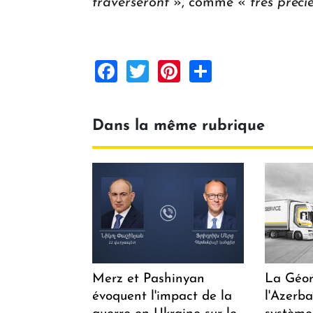
traverseront
», comme «
très préci
Facebook
Twitter
Pinterest
Share
Dans la même rubrique
Merz et Pashinyan
La Géor
évoquent l'impact de la
l'Azerb