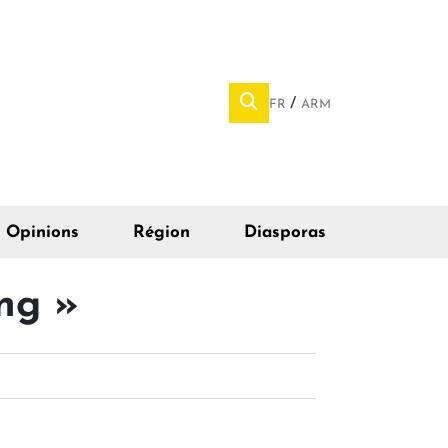
FR
ARM
Opinions
Région
Diasporas
ng »