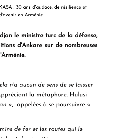
KASA : 30 ans d'audace, de résilience et
d'avenir en Arménie
djan le ministre turc de la défense,
Le premier hôtel Hyatt Regency
sitions d'Ankare sur de nombreuses
d'Arménie ouvrira ses portes à Dilijan
l'Arménie.
ela n'a aucun de sens de se laisser
ppréciant la métaphore, Hulusi
jan
», appelées à se poursuivre «
mins de fer et les routes qui le