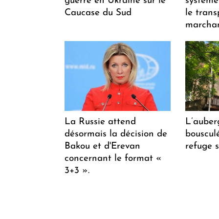
guerre en Ukraine sur le
système
Caucase du Sud
le trans
marchan
La Russie attend
L’auber
désormais la décision de
bousculée
Bakou et d'Erevan
refuge s
concernant le format «
3+3 ».