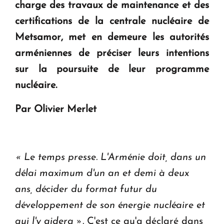
charge des travaux de maintenance et des
en Arménie
certifications de la centrale nucléaire de
Metsamor, met en demeure les autorités
Le premier hôtel Hyatt Regency d'Arménie
arméniennes de préciser leurs intentions
ouvrira ses portes à Dilijan
sur la poursuite de leur programme
nucléaire.
Par Olivier Merlet
« Le temps presse. L'Arménie doit, dans un
délai maximum d'un an et demi à deux
ans, décider du format futur du
développement de son énergie nucléaire et
qui l'y aidera ».
C'est ce qu'a déclaré dans