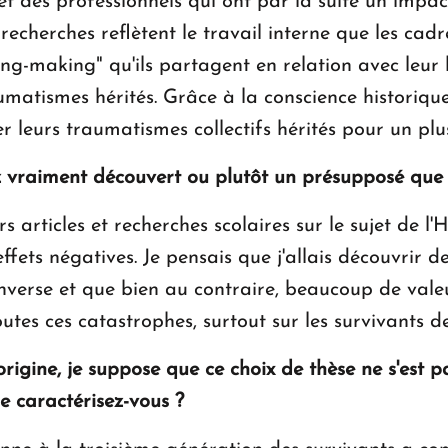
et des professionnels qui ont par la suite un impa
echerches reflètent le travail interne que les cadr
g-making" qu'ils partagent en relation avec leur his
umatismes hérités. Grâce à la conscience historique,
 leurs traumatismes collectifs hérités pour un plu
 vraiment découvert ou plutôt un présupposé que v
urs articles et recherches scolaires sur le sujet de 
ffets négatives. Je pensais que j'allais découvrir d
l'inverse et que bien au contraire, beaucoup de valeu
utes ces catastrophes, surtout sur les survivants d
igine, je suppose que ce choix de thèse ne s'est pa
e caractérisez-vous ?