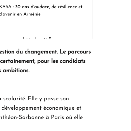
KASA : 30 ans d'audace, de résilience et
d'avenir en Arménie
Le premier hôtel Hyatt Regency
d'Arménie ouvrira ses portes à Dilijan
gestion du changement. Le parcours
 certainement, pour les candidats
s ambitions.
scolarité. Elle y passe son
ESS développement économique et
Panthéon-Sorbonne à Paris où elle