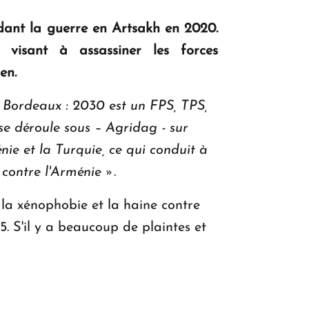
concrète, la question d'un référendum ne
se pose pas. "
endant la guerre en Artsakh en 2020.
e visant à assassiner les forces
en.
KASA : 30 ans d'audace, de résilience et
d'avenir en Arménie
 Bordeaux : 2030 est un FPS, TPS,
 se déroule sous – Agridag - sur
ie et la Turquie, ce qui conduit à
Le premier hôtel Hyatt Regency
 contre l'Arménie ».
d'Arménie ouvrira ses portes à Dilijan
e la xénophobie et la haine contre
. S'il y a beaucoup de plaintes et