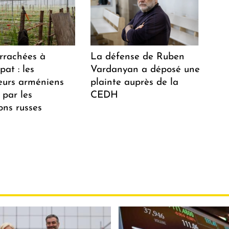
arrachées à
La défense de Ruben
at : les
Vardanyan a déposé une
teurs arméniens
plainte auprès de la
 par les
CEDH
ions russes