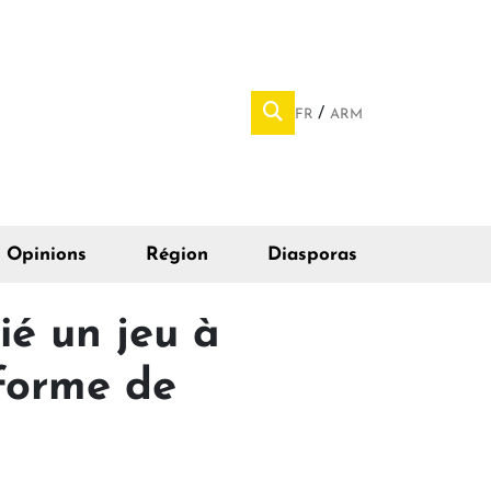
FR
ARM
Opinions
Région
Diasporas
ié un jeu à
forme de