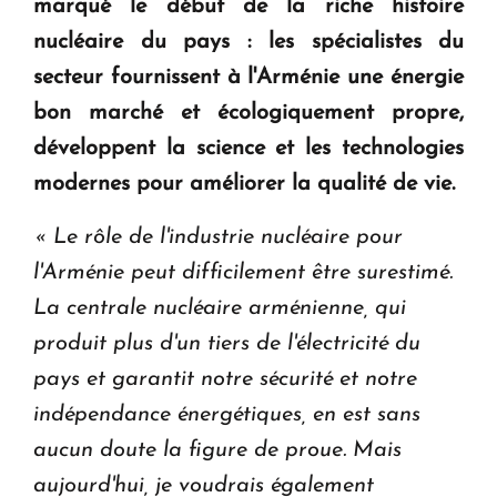
marqué le début de la riche histoire
Le premier hôtel Hyatt Regency d'Arménie
ouvrira ses portes à Dilijan
nucléaire du pays : les spécialistes du
secteur fournissent à l'Arménie une énergie
bon marché et écologiquement propre,
développent la science et les technologies
modernes pour améliorer la qualité de vie.
«
Le rôle de l'industrie nucléaire pour
l'Arménie peut difficilement être surestimé.
La centrale nucléaire arménienne, qui
produit plus d'un tiers de l'électricité du
pays et garantit notre sécurité et notre
indépendance énergétiques, en est sans
aucun doute la figure de proue.
Mais
aujourd'hui, je voudrais également