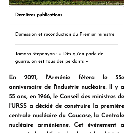
Dernières publications
Démission et reconduction du Premier ministre
Tamara Stepanyan : « Dès qu’on parle de
guerre, on est tous des perdants »
En 2021, l'Arménie fêtera le 55e
" Tant qu'il n'existe pas d'alternative concrète, la
anniversaire de l'industrie nucléaire. Il y a
question d'un référendum ne se pose pas. "
55 ans, en 1966, le Conseil des ministres de
l'URSS a décidé de construire la première
KASA : 30 ans d'audace, de résilience et d'avenir
centrale nucléaire du Caucase, la Centrale
en Arménie
nucléaire arménienne. Cet événement a