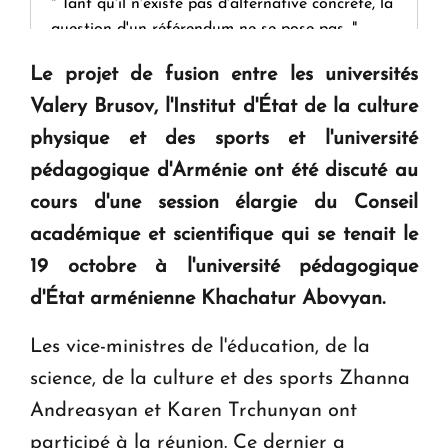
" Tant qu'il n'existe pas d'alternative concrète, la
question d'un référendum ne se pose pas. "
Le projet de fusion entre les universités
KASA : 30 ans d'audace, de résilience et d'avenir
Valery Brusov, l'Institut d'État de la culture
en Arménie
physique et des sports et l'université
pédagogique d'Arménie ont été discuté au
Le premier hôtel Hyatt Regency d'Arménie
cours d'une session élargie du Conseil
ouvrira ses portes à Dilijan
académique et scientifique qui se tenait le
19 octobre à l'université pédagogique
d'État arménienne Khachatur Abovyan.
Les vice-ministres de l'éducation, de la
science, de la culture et des sports Zhanna
Andreasyan et Karen Trchunyan ont
participé à la réunion. Ce dernier a