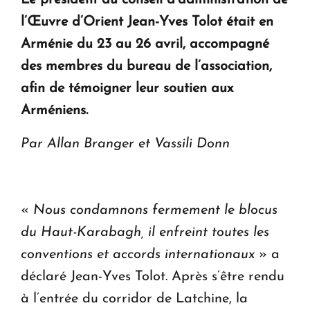
Le président du conseil d’administration de
KASA : 30 ans d'audace, de résilience et d'avenir
l’Œuvre d’Orient Jean-Yves Tolot était en
en Arménie
Arménie du 23 au 26 avril, accompagné
des membres du bureau de l’association,
Le premier hôtel Hyatt Regency d'Arménie
ouvrira ses portes à Dilijan
afin de témoigner leur soutien aux
Arméniens.
Par Allan Branger et Vassili Donn
«
Nous condamnons fermement le blocus
du Haut-Karabagh, il enfreint toutes les
conventions et accords internationaux
» a
déclaré Jean-Yves Tolot. Après s’être rendu
à l’entrée du corridor de Latchine, la