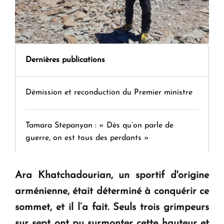
Dernières publications
Démission et reconduction du Premier ministre
Tamara Stepanyan : « Dès qu’on parle de
guerre, on est tous des perdants »
" Tant qu'il n'existe pas d'alternative concrète, la
Ara Khatchadourian, un sportif d'origine
question d'un référendum ne se pose pas. "
arménienne, était déterminé à conquérir ce
sommet, et il l’a fait. Seuls trois grimpeurs
KASA : 30 ans d'audace, de résilience et d'avenir
sur sept ont pu surmonter cette hauteur et