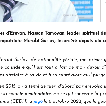
ier d'Erevan, Hassan Tamoyan, leader spirituel d
compatriote Merabi Suslov, incarcéré depuis dix 
Merabi Suslov,
de nationalité yézidie
, me préoccu
je considère qu'il est tout à fait de mon devoir 
s atteintes à sa vie et à sa santé alors qu'il purg
 en 2015, on a tenté de tuer, d’abord par empois
e la colonie pénitentiaire. En ce qui concerne la pr
'homme (CEDH) a
jugé
le 6 octobre 2022, que le gouv