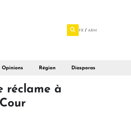
FR
ARM
Opinions
Région
Diasporas
ie réclame à
 Cour