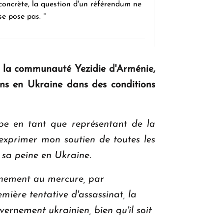
concrète, la question d'un référendum ne
se pose pas. "
KASA : 30 ans d'audace, de résilience et
e la communauté Yezidie d'Arménie,
d'avenir en Arménie
ans en Ukraine dans des conditions
Le premier hôtel Hyatt Regency
pe en tant que représentant de la
d'Arménie ouvrira ses portes à Dilijan
d'exprimer mon soutien de toutes les
e sa peine en Ukraine.
onnement au mercure, par
emière tentative d'assassinat, la
ernement ukrainien, bien qu'il soit