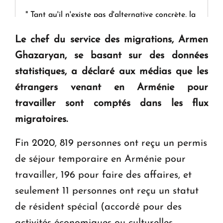
" Tant qu'il n'existe pas d'alternative concrète, la
question d'un référendum ne se pose pas. "
Le chef du service des migrations, Armen
Ghazaryan, se basant sur des données
KASA : 30 ans d'audace, de résilience et d'avenir
statistiques, a déclaré aux médias que les
en Arménie
étrangers venant en Arménie pour
travailler sont comptés dans les flux
Le premier hôtel Hyatt Regency d'Arménie
ouvrira ses portes à Dilijan
migratoires.
Fin 2020, 819 personnes ont reçu un permis
de séjour temporaire en Arménie pour
travailler, 196 pour faire des affaires, et
seulement 11 personnes ont reçu un statut
de résident spécial (accordé pour des
activités économiques ou culturelles,