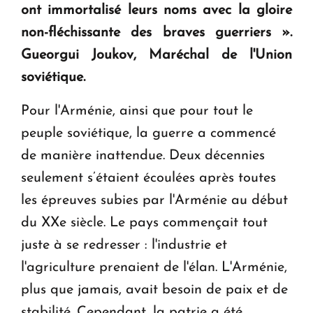
ont immortalisé leurs noms avec la gloire
non-fléchissante des braves guerriers »
.
Le premier hôtel Hyatt Regency d'Arménie
Gueorgui Joukov, Maréchal de l'Union
ouvrira ses portes à Dilijan
soviétique.
Pour l'Arménie, ainsi que pour tout le
peuple soviétique, la guerre a commencé
de manière inattendue. Deux décennies
seulement s’étaient écoulées après toutes
les épreuves subies par l'Arménie au début
du XXe siècle. Le pays commençait tout
juste à se redresser : l'industrie et
l'agriculture prenaient de l'élan. L'Arménie,
plus que jamais, avait besoin de paix et de
stabilité. Cependant, la patrie a été