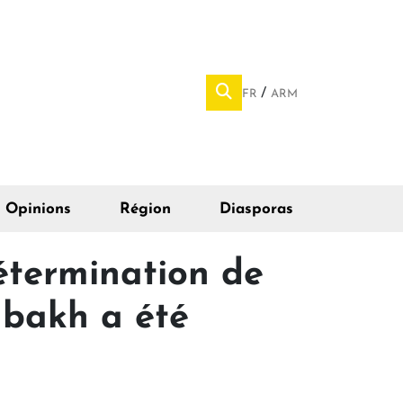
FR
ARM
Opinions
Région
Diasporas
détermination de
abakh a été