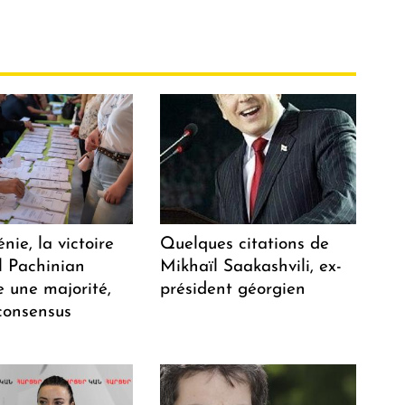
ie, la victoire
Quelques citations de
l Pachinian
Mikhaïl Saakashvili, ex-
e une majorité,
président géorgien
consensus