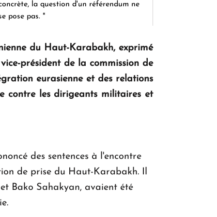
concrète, la question d'un référendum ne
se pose pas. "
ménienne du Haut-Karabakh, exprimé
KASA : 30 ans d'audace, de résilience et
 vice-président de la commission de
d'avenir en Arménie
gration eurasienne et des relations
contre les dirigeants militaires et
Le premier hôtel Hyatt Regency
d'Arménie ouvrira ses portes à Dilijan
ononcé des sentences à l'encontre
tion de prise du Haut-Karabakh. Il
 et Bako Sahakyan, avaient été
e.