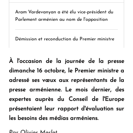
Aram Vardevanyan a été élu vice-président du
Parlement arménien au nom de l'opposition
Démission et reconduction du Premier ministre
Tamara Stepanyan : « Dès qu’on parle de
À l'occasion de la journée de la presse
guerre, on est tous des perdants »
dimanche 16 octobre, le Premier ministre a
adressé ses vœux aux représentants de la
" Tant qu'il n'existe pas d'alternative concrète, la
presse arménienne. Le mois dernier, des
question d'un référendum ne se pose pas. "
expertes auprès du Conseil de l'Europe
présentaient leur rapport d'évaluation sur
KASA : 30 ans d'audace, de résilience et d'avenir
les besoins des médias arméniens.
en Arménie
Par Olivier Merlet