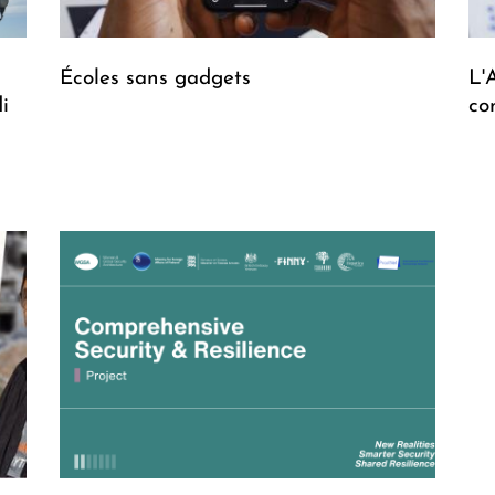
Écoles sans gadgets
L'
i
co