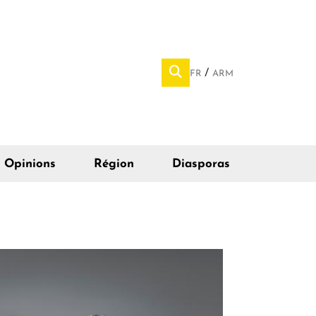
FR
ARM
Opinions
Région
Diasporas