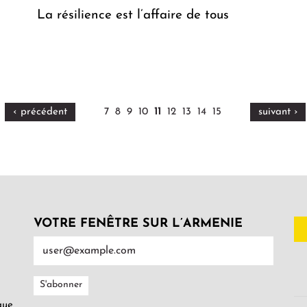
La résilience est l’affaire de tous
‹ précédent
7
8
9
10
11
12
13
14
15
suivant ›
VOTRE FENÊTRE SUR L’ARMENIE
gue