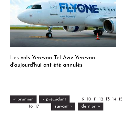
Les vols Yerevan-Tel Aviv-Yerevan
d'aujourd'hui ont été annulés
« premier
‹ précédent
9
10
11
12
13
14
15
16
17
suivant ›
dernier »