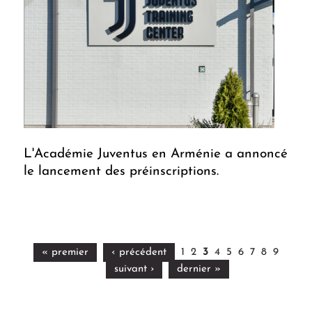
L'Académie Juventus en Arménie a annoncé
le lancement des préinscriptions.
« premier
‹ précédent
1
2
3
4
5
6
7
8
9
suivant ›
dernier »