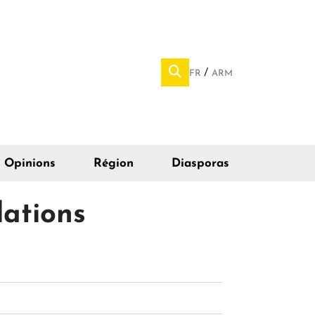
FR
ARM
Opinions
Région
Diasporas
lations