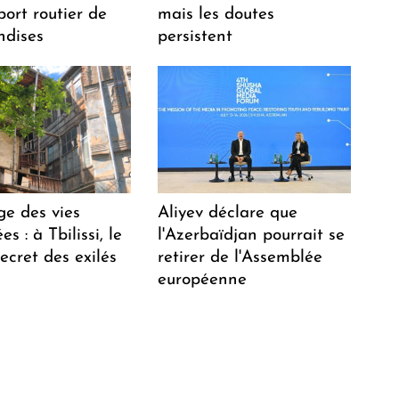
port routier de
mais les doutes
dises
persistent
ge des vies
Aliyev déclare que
s : à Tbilissi, le
l'Azerbaïdjan pourrait se
ecret des exilés
retirer de l'Assemblée
européenne