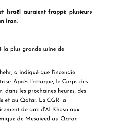
et Israël auraient frappé plusieurs
n Iran.
KASA : 30 ans d'audace, de résilience et
d'avenir en Arménie
ué la plus grande usine de
Le premier hôtel Hyatt Regency
d'Arménie ouvrira ses portes à Dilijan
hehr, a indiqué que l'incendie
risé. Après l'attaque, le Corps des
r, dans les prochaines heures, des
nis et au Qatar. Le CGRI a
 gisement de gaz d'Al-Khosn aux
chimique de Mesaieed au Qatar.