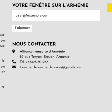
VOTRE FENÊTRE SUR L’ARMENIE
gue
 en
NOUS CONTACTER
nie
Alliance française d’Arménie
89, rue Teryan, Erevan, Arménie
 le
Tél. +37498 801238
 en
Courriel. lecourrierderevan@gmail.com
 et
ute