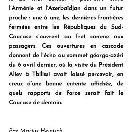
" Tant qu'il n'existe pas d'alternative concrète, la
l’Arménie et l’Azerbaïdjan dans un futur
question d'un référendum ne se pose pas. "
proche : une à une, les dernières frontières
fermées entre les Républiques du Sud-
KASA : 30 ans d'audace, de résilience et d'avenir
Caucase s’ouvrent au fret comme aux
en Arménie
passagers. Ces ouvertures en cascade
donnent de l’écho au sommet géorgo-azéri
du 6 avril dernier, où la visite du Président
Aliev à Tbilissi avait laissé percevoir, en
creux d’une bonne entente affichée, de
quels rapports de force serait fait le
Caucase de demain.
Par Marius Heinisch