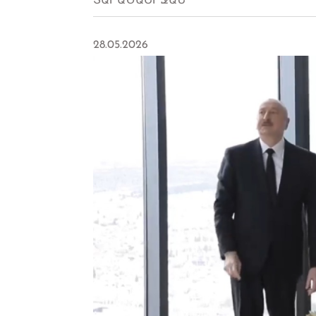
ՏԱՐԱԾԱՇՐՋԱՆ
28.05.2026