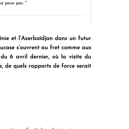
se pose pas. "
KASA : 30 ans d'audace, de résilience et
d'avenir en Arménie
énie et l’Azerbaïdjan dans un futur
Caucase s’ouvrent au fret comme aux
u 6 avril dernier, où la visite du
Le premier hôtel Hyatt Regency
e, de quels rapports de force serait
d'Arménie ouvrira ses portes à Dilijan