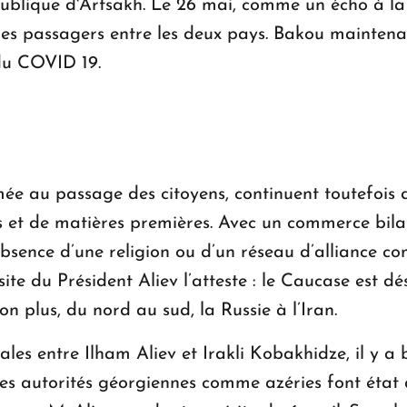
blique d'Artsakh. Le 26 mai, comme un écho à la pr
r les passagers entre les deux pays. Bakou maintena
du COVID 19.
mée au passage des citoyens, continuent toutefois d
 et de matières premières. Avec un commerce bila
’absence d’une religion ou d’un réseau d’alliance c
te du Président Aliev l’atteste : le Caucase est dé
non plus, du nord au sud, la Russie à l’Iran.
les entre Ilham Aliev et Irakli Kobakhidze, il y a b
des autorités géorgiennes comme azéries font état d