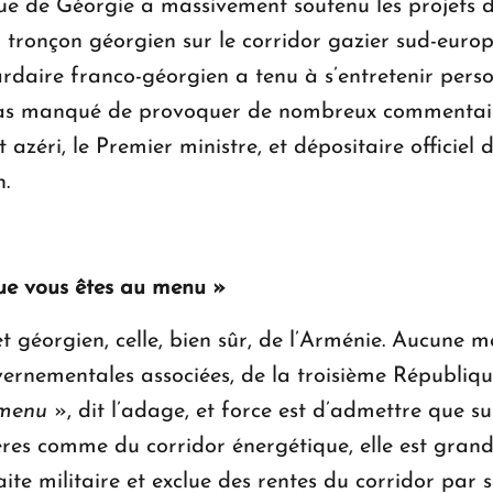
ue de Géorgie a massivement soutenu les projets d
ronçon géorgien sur le corridor gazier sud-europé
iardaire franco-géorgien a tenu à s’entretenir pers
 pas manqué de provoquer de nombreux commentaires
zéri, le Premier ministre, et dépositaire officiel de
n.
 que vous êtes au menu »
géorgien, celle, bien sûr, de l’Arménie. Aucune me
ouvernementales associées, de la troisième Républi
 menu
», dit l’adage, et force est d’admettre que su
tières comme du corridor énergétique, elle est gra
aite militaire et exclue des rentes du corridor pa