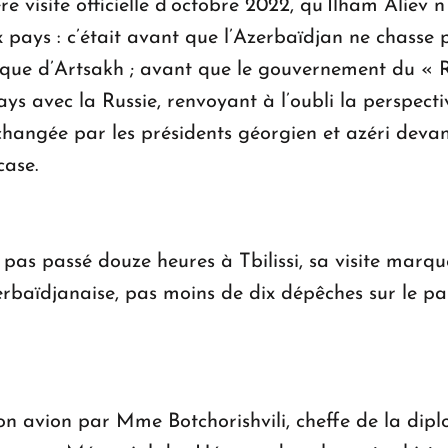
ère visite officielle d’octobre 2022, qu’Ilham Aliev n
 pays : c’était avant que l’Azerbaïdjan ne chasse 
ique d’Artsakh ; avant que le gouvernement du « R
 avec la Russie, renvoyant à l’oubli la perspecti
angée par les présidents géorgien et azéri devant 
case.
 pas passé douze heures à Tbilissi, sa visite marqu
azerbaïdjanaise, pas moins de dix dépêches sur le p
son avion par Mme Botchorishvili, cheffe de la dipl