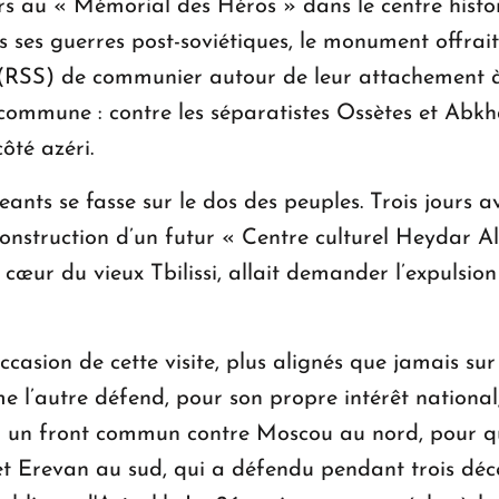
rs au « Mémorial des Héros » dans le centre histo
ses guerres post-soviétiques, le monument offrait 
 (RSS) de communier autour de leur attachement à l’
e commune : contre les séparatistes Ossètes et Abkh
ôté azéri.
geants se fasse sur le dos des peuples. Trois jours a
onstruction d’un futur « Centre culturel Heydar Ali
n cœur du vieux Tbilissi, allait demander l’expuls
occasion de cette visite, plus alignés que jamais su
 l’autre défend, pour son propre intérêt national
sur un front commun contre Moscou au nord, pour qu
t Erevan au sud, qui a défendu pendant trois décen