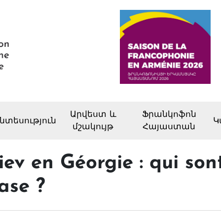
Արվեստ և
Ֆրանկոֆոն
նտեսություն
Կ
մշակույթ
Հայաստան
liev en Géorgie : qui so
ase ?