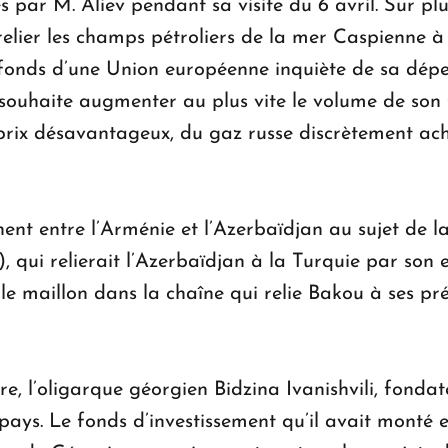
 par M. Aliev pendant sa visite du 6 avril. Sur plu
elier les champs pétroliers de la mer Caspienne à l
s fonds d’une Union européenne inquiète de sa dé
s souhaite augmenter au plus vite le volume de so
n prix désavantageux, du gaz russe discrètement a
nent entre l’Arménie et l’Azerbaïdjan au sujet de 
 qui relierait l’Azerbaïdjan à la Turquie par son
e maillon dans la chaîne qui relie Bakou à ses pré
e, l’oligarque géorgien Bidzina Ivanishvili, fonda
e pays. Le fonds d’investissement qu’il avait monté e