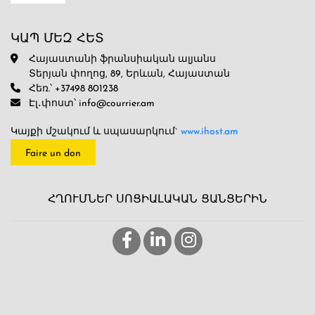
ԿԱՊ ՄԵԶ ՀԵՏ
Հայաստանի ֆրանսիական ալյանս
Տերյան փողոց, 89, Երևան, Հայաստան
Հեռ.՝ +37498 801238
Էլ․փոստ՝ info@courrier.am
Կայքի մշակում և սպասարկում`
www.ihost.am
Faire un don
ՀՂՈՒՄՆԵՐ ՍՈՑԻԱԼԱԿԱՆ ՑԱՆՑԵՐԻՆ