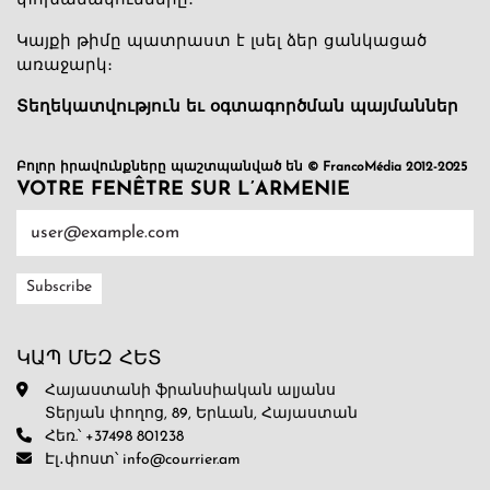
փոխանակումները։
Կայքի թիմը պատրաստ է լսել ձեր ցանկացած
առաջարկ։
Տեղեկատվություն եւ օգտագործման պայմաններ
Բոլոր իրավունքները պաշտպանված են © FrancoMédia 2012-2025
VOTRE FENÊTRE SUR L’ARMENIE
ԿԱՊ ՄԵԶ ՀԵՏ
Հայաստանի ֆրանսիական ալյանս
Տերյան փողոց, 89, Երևան, Հայաստան
Հեռ.՝ +37498 801238
Էլ․փոստ՝ info@courrier.am