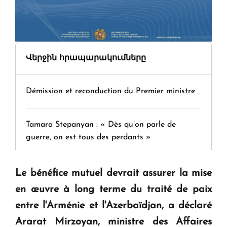
Վերջին հրապարակումները
Démission et reconduction du Premier ministre
Tamara Stepanyan : « Dès qu’on parle de
guerre, on est tous des perdants »
" Tant qu'il n'existe pas d'alternative concrète, la
Le bénéfice mutuel devrait assurer la mise
question d'un référendum ne se pose pas. "
en œuvre à long terme du traité de paix
entre l'Arménie et l'Azerbaïdjan, a déclaré
KASA : 30 ans d'audace, de résilience et d'avenir
Ararat Mirzoyan, ministre des Affaires