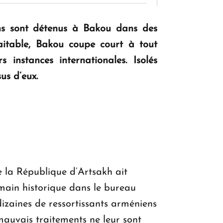
KASA : 30 ans d'audace, de résilience et
ens sont détenus à Bakou dans des
d'avenir en Arménie
raitable, Bakou coupe court à tout
 instances internationales. Isolés
us d’eux.
Le premier hôtel Hyatt Regency
d'Arménie ouvrira ses portes à Dilijan
 la République d’Artsakh ait
main historique dans le bureau
dizaines de ressortissants arméniens
s mauvais traitements ne leur sont