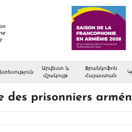
Արվեստ և
Ֆրանկոֆոն
նտեսություն
Կ
մշակույթ
Հայաստան
e des prisonniers armén