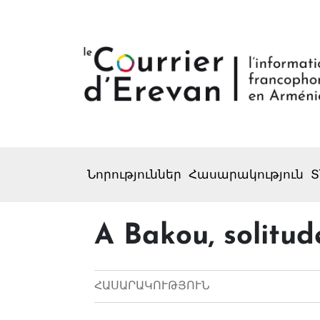
Նորություններ
Հասարակություն
Տ
A Bakou, solitud
ՀԱՍԱՐԱԿՈՒԹՅՈՒՆ