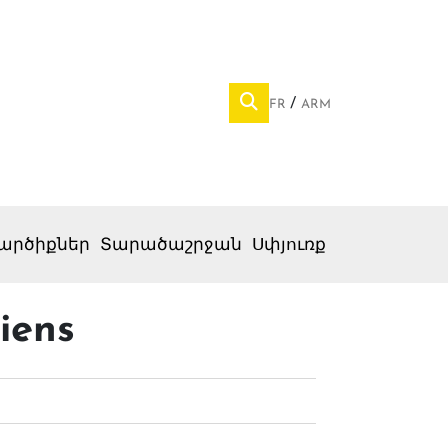
FR
ARM
արծիքներ
Տարածաշրջան
Սփյուռք
iens