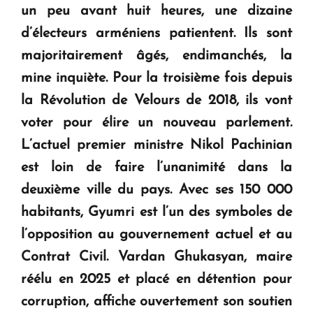
un peu avant huit heures, une dizaine
KASA : 30 ans d'audace, de résilience et d'avenir
d’électeurs arméniens patientent. Ils sont
en Arménie
majoritairement âgés, endimanchés, la
mine inquiète. Pour la troisième fois depuis
Le premier hôtel Hyatt Regency d'Arménie
ouvrira ses portes à Dilijan
la Révolution de Velours de 2018, ils vont
voter pour élire un nouveau parlement.
L’actuel premier ministre Nikol Pachinian
est loin de faire l’unanimité dans la
deuxième ville du pays. Avec ses 150 000
habitants, Gyumri est l’un des symboles de
l’opposition au gouvernement actuel et au
Contrat Civil. Vardan Ghukasyan, maire
réélu en 2025 et placé en détention pour
corruption, affiche ouvertement son soutien