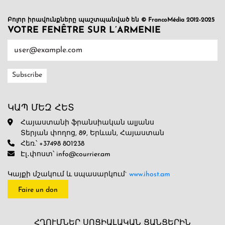
Բոլոր իրավունքները պաշտպանված են © FrancoMédia 2012-2025
VOTRE FENÊTRE SUR L’ARMENIE
ԿԱՊ ՄԵԶ ՀԵՏ
Հայաստանի ֆրանսիական ալյանս
Տերյան փողոց, 89, Երևան, Հայաստան
Հեռ.՝ +37498 801238
Էլ․փոստ՝ info@courrier.am
Կայքի մշակում և սպասարկում`
www.ihost.am
Faire un don
ՀՂՈՒՄՆԵՐ ՍՈՑԻԱԼԱԿԱՆ ՑԱՆՑԵՐԻՆ