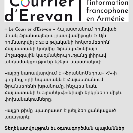
« Le Courrier d’Erevan » Հայաստանում հիմնված
միակ ֆրանսալեզու լրատվամիջոցն է։ Այն
հիմնադրվել է 2012 թվականի հոկտեմբերին՝
Հայաստանի կողմից Ֆրանկոֆոնիայի
միջազգային կազմակերպությանը լիիրավ
անդամակցությունը նշելու նպատակով։
Կայքը կառավարվում է «ՖրանկոՄեդիա» ՀԿ-ի
կողմից, որի նպատակն է Հայաստանում
ֆրանսերենի խթանումը, ինչպես նաև
Հայաստանի և Ֆրանկոֆոնիայի երկրների միջև
փոխանակումները։
Կայքի թիմը պատրաստ է լսել ձեր ցանկացած
առաջարկ։
Տեղեկատվություն եւ օգտագործման պայմաններ