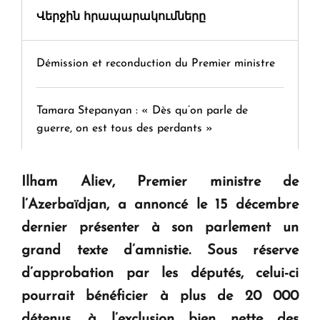
Վերջին հրապարակումները
Démission et reconduction du Premier ministre
Tamara Stepanyan : « Dès qu’on parle de
guerre, on est tous des perdants »
" Tant qu'il n'existe pas d'alternative concrète, la
Ilham Aliev, Premier ministre de
question d'un référendum ne se pose pas. "
l’Azerbaïdjan, a annoncé le 15 décembre
dernier présenter à son parlement un
KASA : 30 ans d'audace, de résilience et d'avenir
grand texte d’amnistie. Sous réserve
en Arménie
d’approbation par les députés, celui-ci
pourrait bénéficier à plus de 20 000
Le premier hôtel Hyatt Regency d'Arménie
détenus, à l’exclusion bien nette des