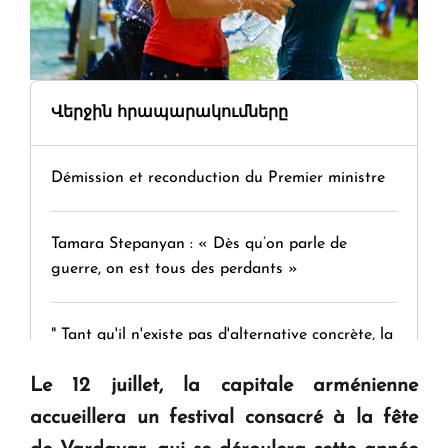
Վերջին հրապարակումները
Démission et reconduction du Premier ministre
Tamara Stepanyan : « Dès qu’on parle de
guerre, on est tous des perdants »
" Tant qu'il n'existe pas d'alternative concrète, la
question d'un référendum ne se pose pas. "
Le 12 juillet, la capitale arménienne
accueillera un festival consacré à la fête
KASA : 30 ans d'audace, de résilience et d'avenir