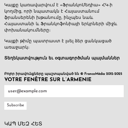
Կայքը կառավարվում է «ՖրանկոՄեդիա» ՀԿ-ի
կողմից, որի նպատակն է Հայաստանում
ֆրանսերենի խթանումը, ինչպես նաև
Հայաստանի և Ֆրանկոֆոնիայի երկրների միջև
փոխանակումները։
Կայքի թիմը պատրաստ է լսել ձեր ցանկացած
առաջարկ։
Տեղեկատվություն եւ օգտագործման պայմաններ
Բոլոր իրավունքները պաշտպանված են © FrancoMédia 2012-2025
VOTRE FENÊTRE SUR L’ARMENIE
ԿԱՊ ՄԵԶ ՀԵՏ