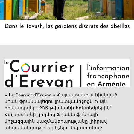
Dans le Tavush, les gardiens discrets des abeilles
« Le Courrier d’Erevan » Հայաստանում հիմնված
միակ ֆրանսալեզու լրատվամիջոցն է։ Այն
հիմնադրվել է 2012 թվականի հոկտեմբերին՝
Հայաստանի կողմից Ֆրանկոֆոնիայի
միջազգային կազմակերպությանը լիիրավ
անդամակցությունը նշելու նպատակով։