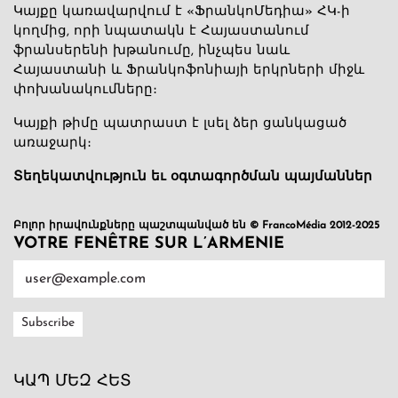
Կայքը կառավարվում է «ՖրանկոՄեդիա» ՀԿ-ի
կողմից, որի նպատակն է Հայաստանում
ֆրանսերենի խթանումը, ինչպես նաև
Հայաստանի և Ֆրանկոֆոնիայի երկրների միջև
փոխանակումները։
Կայքի թիմը պատրաստ է լսել ձեր ցանկացած
առաջարկ։
Տեղեկատվություն եւ օգտագործման պայմաններ
Բոլոր իրավունքները պաշտպանված են © FrancoMédia 2012-2025
VOTRE FENÊTRE SUR L’ARMENIE
ԿԱՊ ՄԵԶ ՀԵՏ