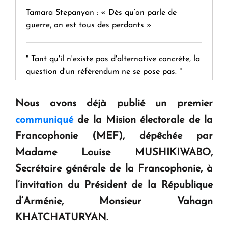
Tamara Stepanyan : « Dès qu’on parle de
guerre, on est tous des perdants »
" Tant qu'il n'existe pas d'alternative concrète, la
question d'un référendum ne se pose pas. "
Nous avons déjà publié un premier
KASA : 30 ans d'audace, de résilience et d'avenir
en Arménie
communiqué
de la Mision électorale
de la
Francophonie (MEF), dépêchée par
Madame Louise MUSHIKIWABO,
Le premier hôtel Hyatt Regency d'Arménie
ouvrira ses portes à Dilijan
Secrétaire générale de la Francophonie, à
l’invitation du Président de la République
d’Arménie, Monsieur Vahagn
KHATCHATURYAN.