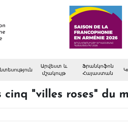
Արվեստ և
Ֆրանկոֆոն
նտեսություն
Կ
մշակույթ
Հայաստան
 cinq "villes roses" du