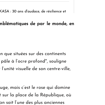
KASA : 30 ans d'audace, de résilience et
d'avenir en Arménie
 emblématiques de par le monde, en
Le premier hôtel Hyatt Regency
d'Arménie ouvrira ses portes à Dilijan
n que situées sur des continents
 pâle à l’ocre profond", souligne
’unité visuelle de son centre-ville,
ge, mais c’est le rose qui domine
 sur la place de la République, où
an soit l’une des plus anciennes