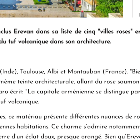
nclus Erevan dans sa liste de cinq "villes roses"
 du tuf volcanique dans son architecture.
(Inde), Toulouse, Albi et Montauban (France). "Bie
e même teinte architecturale, allant du rose saumon
ro écrit: "La capitale arménienne se distingue par l
tuf volcanique.
s, ce matériau présente différentes nuances de rou
nciennes habitations. Ce charme s’admire notamment
ierre d’un éclat doux, presque orangé. Bien qu’Erev