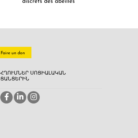
discrets des abeilles
Faire un don
ՀՂՈՒՄՆԵՐ ՍՈՑԻԱԼԱԿԱՆ
ՑԱՆՑԵՐԻՆ