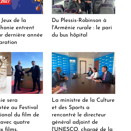
 Jeux de la
Du Plessis-Robinson à
honie entrent
l'Arménie rurale : le pari
ur dernière année
du bus hôpital
aration
ie sera
La ministre de la Culture
tée au Festival
et des Sports a
ional du film de
rencontré le directeur
avec quatre
général adjoint de
 films.
l'UNESCO, chargé de la