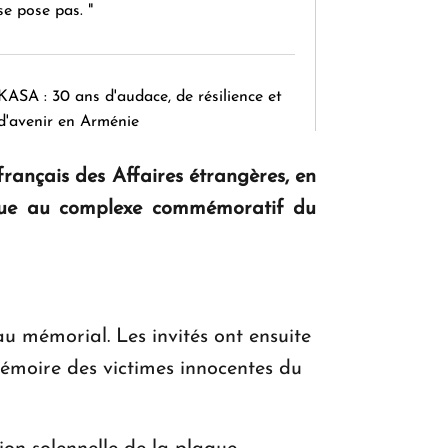
se pose pas. "
KASA : 30 ans d'audace, de résilience et
d'avenir en Arménie
français des Affaires étrangères, en
endue au complexe commémoratif du
Le premier hôtel Hyatt Regency
d'Arménie ouvrira ses portes à Dilijan
u mémorial. Les invités ont ensuite
mémoire des victimes innocentes du