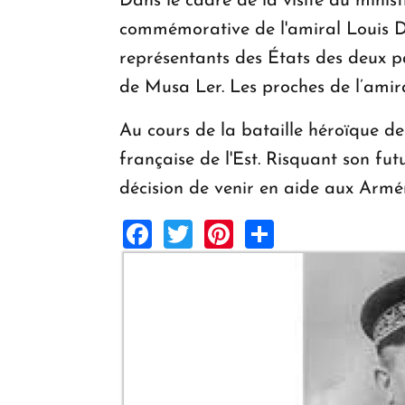
Dans le cadre de la visite du minis
commémorative de l'amiral Louis Da
représentants des États des deux pa
de Musa Ler. Les proches de l’amir
Au cours de la bataille héroïque de
française de l'Est. Risquant son fut
décision de venir en aide aux Armé
Facebook
Twitter
Pinterest
Share