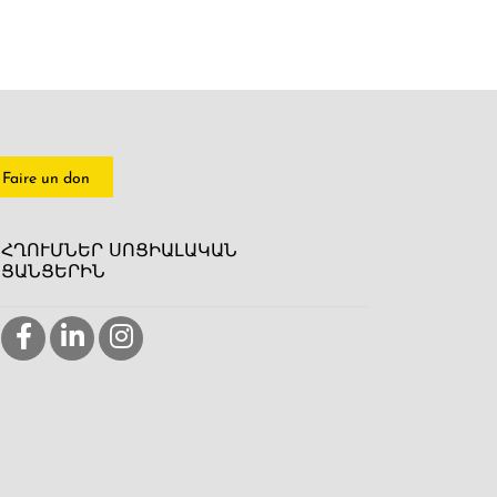
Faire un don
ՀՂՈՒՄՆԵՐ ՍՈՑԻԱԼԱԿԱՆ
ՑԱՆՑԵՐԻՆ