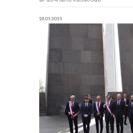
ՖՐԱՆԿՈՖՈՆ ՀԱՅԱՍՏԱՆ
28.05.2025