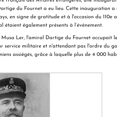
tre français des Affaires étrangères, une inaugurat
rtige du Fournet a eu lieu. Cette inauguration a
ys, en signe de gratitude et à l'occasion du 110e a
al étaient également présents à l’événement.
 Musa Ler, l'amiral Dartige du Fournet occupait le 
ur service militaire et n'attendant pas l'ordre du g
niens assiégés, grâce à laquelle plus de 4 000 ha