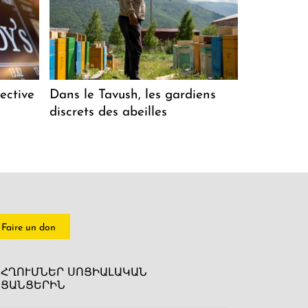
ective
Dans le Tavush, les gardiens
discrets des abeilles
Faire un don
ՀՂՈՒՄՆԵՐ ՍՈՑԻԱԼԱԿԱՆ
ՑԱՆՑԵՐԻՆ