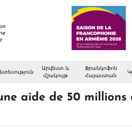
Արվեստ և
Ֆրանկոֆոն
նտեսություն
Կ
մշակույթ
Հայաստան
une aide de 50 millions 