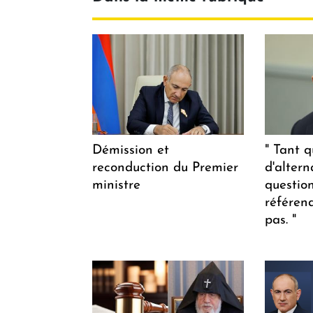
Démission et
" Tant q
reconduction du Premier
d'altern
ministre
questio
référen
pas. "