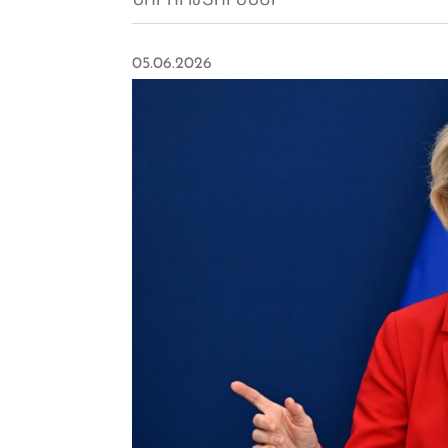
ՆՈՐՈՒԹՅՈՒՆՆԵՐ
05.06.2026