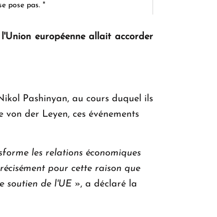
se pose pas. "
l'Union européenne allait accorder
KASA : 30 ans d'audace, de résilience et
d'avenir en Arménie
Nikol Pashinyan, au cours duquel ils
Le premier hôtel Hyatt Regency
d'Arménie ouvrira ses portes à Dilijan
me von der Leyen, ces événements
nsforme les relations économiques
précisément pour cette raison que
 soutien de l'UE
», a déclaré la