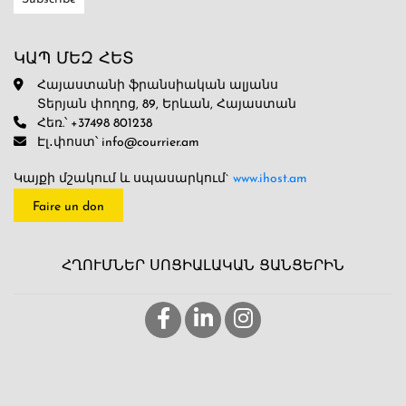
ԿԱՊ ՄԵԶ ՀԵՏ
Հայաստանի ֆրանսիական ալյանս
Տերյան փողոց, 89, Երևան, Հայաստան
Հեռ.՝ +37498 801238
Էլ․փոստ՝ info@courrier.am
Կայքի մշակում և սպասարկում`
www.ihost.am
Faire un don
ՀՂՈՒՄՆԵՐ ՍՈՑԻԱԼԱԿԱՆ ՑԱՆՑԵՐԻՆ