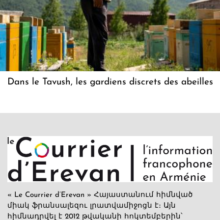
Dans le Tavush, les gardiens discrets des abeilles
« Le Courrier d’Erevan » Հայաստանում հիմնված
միակ ֆրանսալեզու լրատվամիջոցն է։ Այն
հիմնադրվել է 2012 թվականի հոկտեմբերին՝