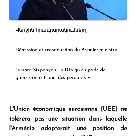
Վերջին հրապարակումները
Démission et reconduction du Premier ministre
Tamara Stepanyan : « Dès qu’on parle de
guerre, on est tous des perdants »
" Tant qu'il n'existe pas d'alternative concrète, la
question d'un référendum ne se pose pas. "
L'Union économique eurasienne (UEE) ne
tolérera pas une situation dans laquelle
KASA : 30 ans d'audace, de résilience et d'avenir
l'Arménie adopterait une position de
en Arménie