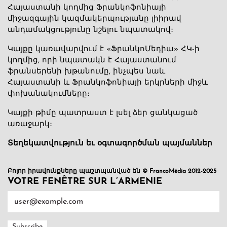
Հայաստանի կողմից Ֆրանկոֆոնիայի
միջազգային կազմակերպությանը լիիրավ
անդամակցությունը նշելու նպատակով։
Կայքը կառավարվում է «ՖրանկոՄեդիա» ՀԿ-ի
կողմից, որի նպատակն է Հայաստանում
ֆրանսերենի խթանումը, ինչպես նաև
Հայաստանի և Ֆրանկոֆոնիայի երկրների միջև
փոխանակումները։
Կայքի թիմը պատրաստ է լսել ձեր ցանկացած
առաջարկ։
Տեղեկատվություն եւ օգտագործման պայմաններ
Բոլոր իրավունքները պաշտպանված են © FrancoMédia 2012-2025
VOTRE FENÊTRE SUR L’ARMENIE