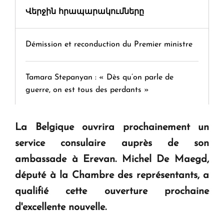
Վերջին հրապարակումները
Démission et reconduction du Premier ministre
Tamara Stepanyan : « Dès qu’on parle de
guerre, on est tous des perdants »
" Tant qu'il n'existe pas d'alternative concrète, la
La Belgique ouvrira prochainement un
question d'un référendum ne se pose pas. "
service consulaire auprès de son
ambassade à Erevan. Michel De Maegd,
KASA : 30 ans d'audace, de résilience et d'avenir
député à la Chambre des représentants, a
en Arménie
qualifié cette ouverture prochaine
d'excellente nouvelle.
Le premier hôtel Hyatt Regency d'Arménie