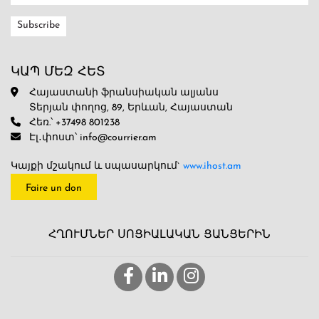
ԿԱՊ ՄԵԶ ՀԵՏ
Հայաստանի ֆրանսիական ալյանս
Տերյան փողոց, 89, Երևան, Հայաստան
Հեռ.՝ +37498 801238
Էլ․փոստ՝ info@courrier.am
Կայքի մշակում և սպասարկում`
www.ihost.am
Faire un don
ՀՂՈՒՄՆԵՐ ՍՈՑԻԱԼԱԿԱՆ ՑԱՆՑԵՐԻՆ