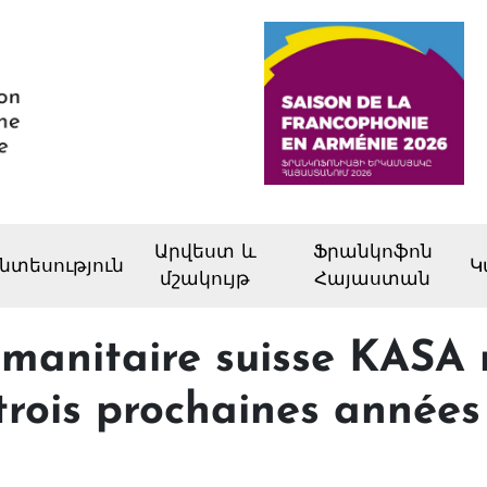
Արվեստ և
Ֆրանկոֆոն
նտեսություն
Կ
մշակույթ
Հայաստան
manitaire suisse KASA r
 trois prochaines années