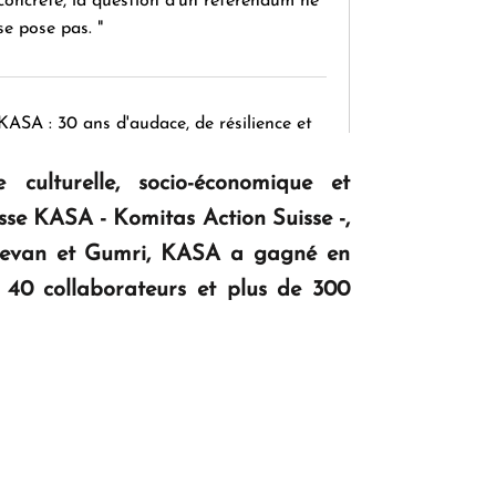
concrète, la question d'un référendum ne
se pose pas. "
KASA : 30 ans d'audace, de résilience et
d'avenir en Arménie
culturelle, socio-économique et
sse KASA - Komitas Action Suisse -,
Le premier hôtel Hyatt Regency
Erevan et Gumri, KASA a gagné en
d'Arménie ouvrira ses portes à Dilijan
 40 collaborateurs et plus de 300